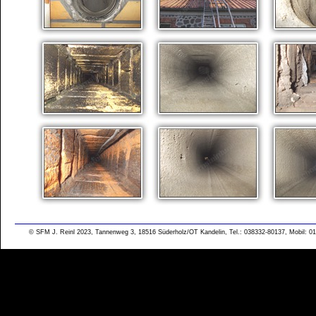
© SFM J. Reinl 2023, Tannenweg 3, 18516 Süderholz/OT Kandelin, Tel.: 038332-80137, Mobil: 01